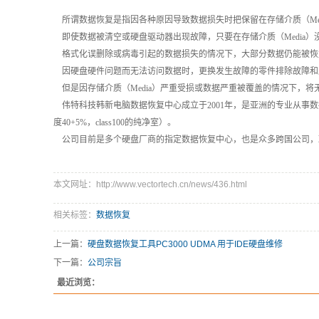
所谓数据恢复是指因各种原因导致数据损失时把保留在存储介质（Med
即使数据被清空或硬盘驱动器出现故障，只要在存储介质（Media
格式化误删除或病毒引起的数据损失的情况下，大部分数据仍能被恢复
因硬盘硬件问题而无法访问数据时，更换发生故障的零件排除故障和
但是因存储介质（Media）严重受损或数据严重被覆盖的情况下，将
伟特科技韩新电脑数据恢复中心成立于2001年，是亚洲的专业从事数据恢
度40+5%，class100的纯净室）。
公司目前是多个硬盘厂商的指定数据恢复中心，也是众多跨国公司，
本文网址：http://www.vectortech.cn/news/436.html
相关标签：
数据恢复
上一篇：
硬盘数据恢复工具PC3000 UDMA 用于IDE硬盘维修
下一篇：
公司宗旨
最近浏览：